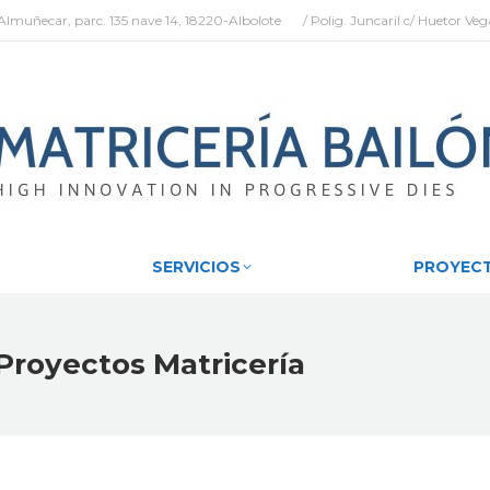
/ Almuñecar, parc. 135 nave 14, 18220-Albolote
/ Polig. Juncaril c/ Huetor Ve
EMPRESA
SERVICIOS
PR
SERVICIOS
PROYEC
Proyectos Matricería