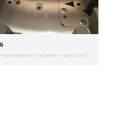
6
Proyectos Matricería
By
adminon
julio 12, 2018