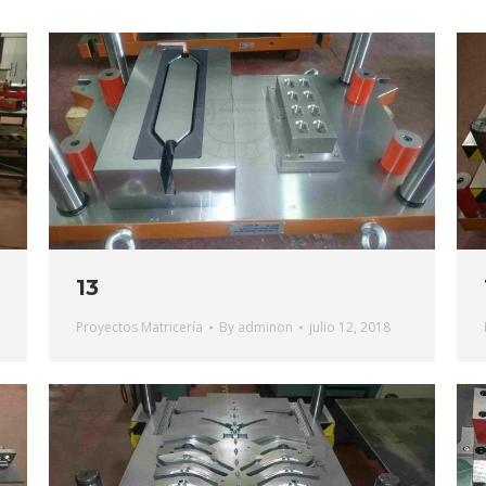
13
Proyectos Matricería
By
adminon
julio 12, 2018