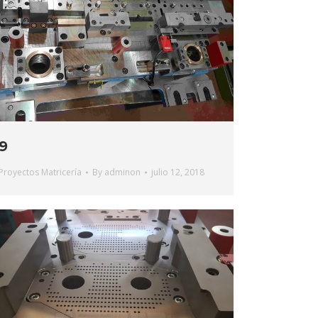
9
Proyectos Matricería
By
adminon
julio 12, 2018