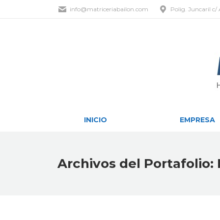
info@matriceriabailon.com
Polig. Juncaril c
INICIO
INICIO
EMPRESA
Archivos del Portafolio: