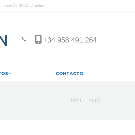
ga, nave 7A, 18220-Albolote
OYECTOS
CONTACTO
+34 958 491 264
TOS
CONTACTO
You are here:
Home
Project