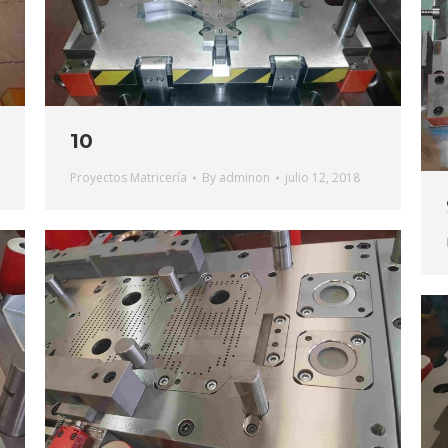
10
Proyectos Matricería
By
adminon
julio 12, 2018