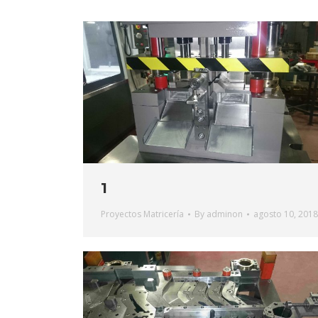
1
Proyectos Matricería
By
adminon
agosto 10, 2018