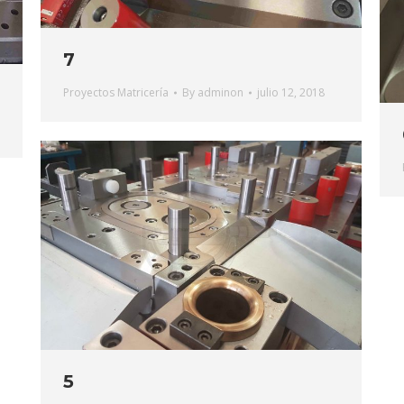
7
Proyectos Matricería
By
adminon
julio 12, 2018
5