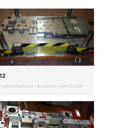
12
Proyectos Matricería
By
adminon
julio 12, 2018