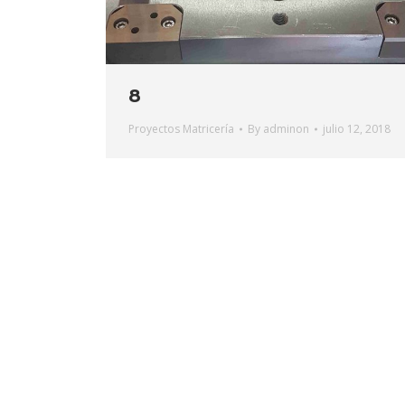
8
Proyectos Matricería
By
adminon
julio 12, 2018