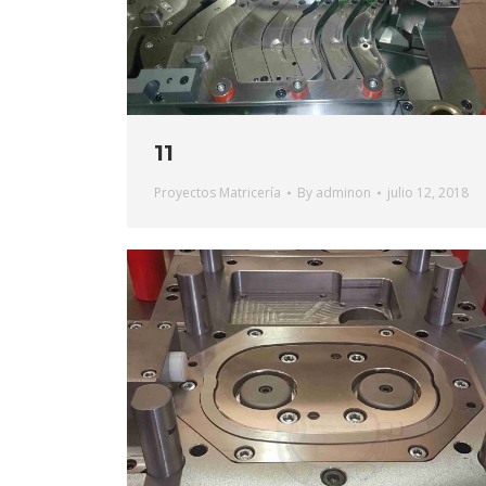
11
Proyectos Matricería
By
adminon
julio 12, 2018